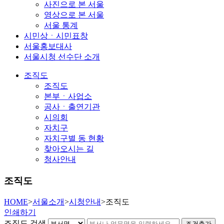
사진으로 본 서울
영상으로 본 서울
서울 통계
시민상ㆍ시민표창
서울홍보대사
서울시청 선수단 소개
조직도
조직도
본부ㆍ사업소
공사ㆍ출연기관
시의회
자치구
자치구별 동 현황
찾아오시는 길
청사안내
조직도
HOME
>
서울소개
>
시청안내
>
조직도
인쇄하기
조직도
검색
조건추가