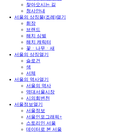
찾아오시는 길
청사안내
서울의 상징물(조례)
열기
휘장
브랜드
해치 심벌
해치 캐릭터
꽃ㆍ나무ㆍ새
서울의 상징
열기
슬로건
색
서체
서울의 역사
열기
서울의 역사
역대서울시장
시의회변천
서울정보
열기
서울정보
서울인포그래픽+
스토리인 서울
데이터로 본 서울